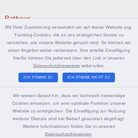
Rathaus
Mit Ihrer Zustimmung verwenden wir auf dieser Website sog.
Koogstraße 61-63
Tracking-Cookies, die es uns ermöglichen besser zu
verstehen, wie unsere Website genutzt wird. So können wir
25541 Brunsbüttel
unser Angebot weiter verbessern. Ihre erteilte Einwilligung
04852 391-0
hierfür können Sie jederzeit über den Link in unseren
Datenschutzhinweisen
widerrufen.
info@stadt-brunsbuettel.de
ICH STIMME ZU
ICH STIMME NICHT ZU
Öffnungszeiten
Wir weisen darauf hin, dass wir technisch notwendige
Cookies einsetzen, um eine optimale Funktion unserer
Montag-Freitag:
Website zu ermöglichen. Die Einwilligung zur Nutzung
8.30-12.00 Uhr
weiterer Dienste wird bei Bedarf gesondert abgefragt.
Weitere Informationen finden Sie in unseren
Zusätzlich:
Datenschutzhinweisen
.