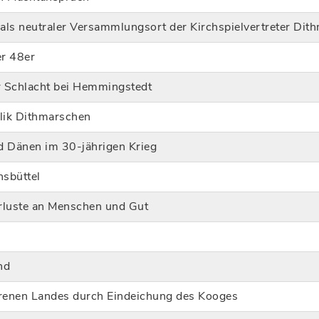
 als neutraler Versammlungsort der Kirchspielvertreter Di
r 48er
r Schlacht bei Hemmingstedt
lik Dithmarschen
d Dänen im 30-jährigen Krieg
sbüttel
rluste an Menschen und Gut
nd
renen Landes durch Eindeichung des Kooges