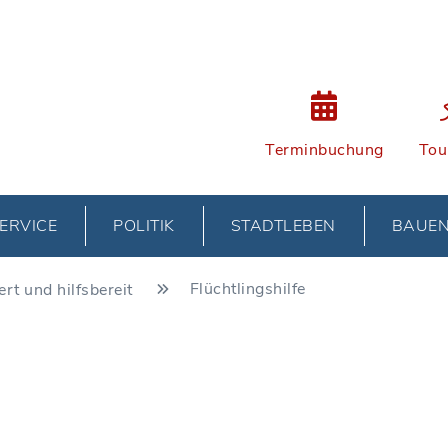
Terminbuchung
Tou
ERVICE
POLITIK
STADTLEBEN
BAUE
Flüchtlingshilfe
ert und hilfsbereit