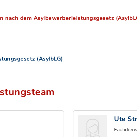
en nach dem Asylbewerberleistungsgesetz (AsylbLG
stungsgesetz (AsylbLG)
istungsteam
Ute St
Fachdiens