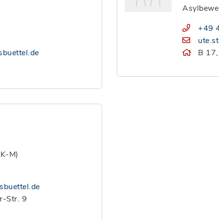
Asylbewe
+49 
ute.s
sbuettel.de
B 17,
(K-M)
sbuettel.de
r-Str. 9