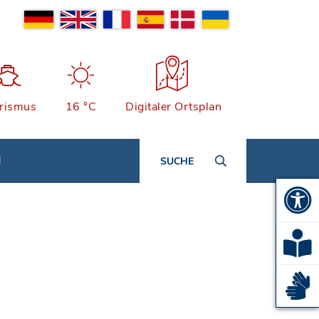
rismus
16 °C
Digitaler Ortsplan
N
SUCHE