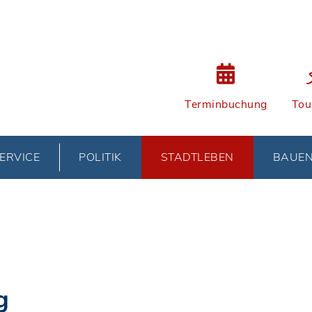
Terminbuchung
Tou
ERVICE
POLITIK
STADTLEBEN
BAUE
g