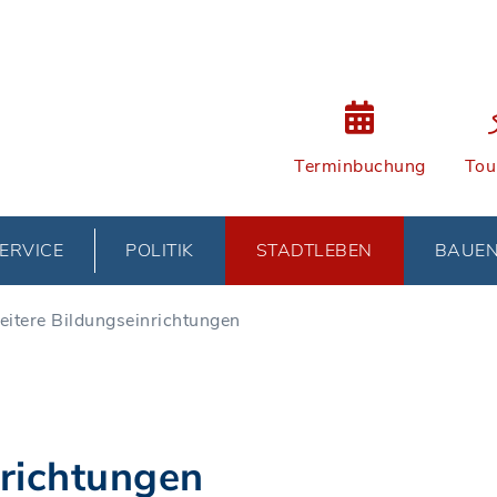
Terminbuchung
Tou
ERVICE
POLITIK
STADTLEBEN
BAUE
itere Bildungseinrichtungen
nrichtungen