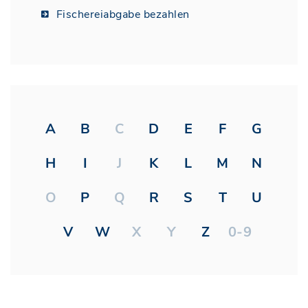
Fischereiabgabe bezahlen
A
B
C
D
E
F
G
H
I
J
K
L
M
N
O
P
Q
R
S
T
U
V
W
X
Y
Z
0-9