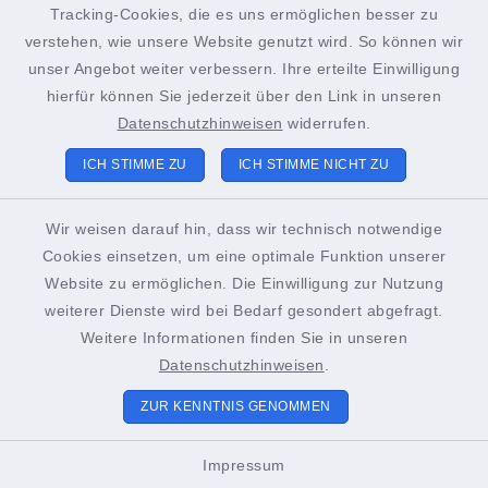
Tracking-Cookies, die es uns ermöglichen besser zu
verstehen, wie unsere Website genutzt wird. So können wir
Kanalstörung melden
unser Angebot weiter verbessern. Ihre erteilte Einwilligung
hierfür können Sie jederzeit über den Link in unseren
KFZ-Abmeldung (in Kreis
Datenschutzhinweisen
widerrufen.
Dithmarschen zugelassen)
ICH STIMME ZU
ICH STIMME NICHT ZU
Kfz: Befreiung von der
Gurtanlege- und Helmtragepflicht
Wir weisen darauf hin, dass wir technisch notwendige
Cookies einsetzen, um eine optimale Funktion unserer
Website zu ermöglichen. Die Einwilligung zur Nutzung
Kirchenaustritt
weiterer Dienste wird bei Bedarf gesondert abgefragt.
Weitere Informationen finden Sie in unseren
Kommunale Ehrung erhalten
Datenschutzhinweisen
.
ZUR KENNTNIS GENOMMEN
Kommunale Räte zur
Kriminalitätsverhütung
Impressum