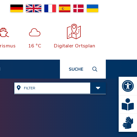
rismus
16 °C
Digitaler Ortsplan
N
SUCHE
FILTER
Alle Adressen anzeigen
Ämter & Öffentliche
Einrichtungen
Quartiersmanagement
Bauen, Wohnen & Garten