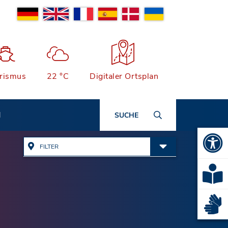
rismus
22 °C
Digitaler Ortsplan
N
SUCHE
FILTER
Alle Adressen anzeigen
Ämter & Öffentliche
Einrichtungen
Quartiersmanagement
Bauen, Wohnen & Garten