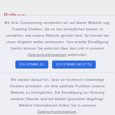
Rathaus
Mit Ihrer Zustimmung verwenden wir auf dieser Website sog.
Koogstraße 61-63
Tracking-Cookies, die es uns ermöglichen besser zu
verstehen, wie unsere Website genutzt wird. So können wir
25541 Brunsbüttel
unser Angebot weiter verbessern. Ihre erteilte Einwilligung
04852 391-0
hierfür können Sie jederzeit über den Link in unseren
Datenschutzhinweisen
widerrufen.
info@stadt-brunsbuettel.de
ICH STIMME ZU
ICH STIMME NICHT ZU
Öffnungszeiten
Wir weisen darauf hin, dass wir technisch notwendige
Cookies einsetzen, um eine optimale Funktion unserer
Montag-Freitag:
Website zu ermöglichen. Die Einwilligung zur Nutzung
8.30-12.00 Uhr
weiterer Dienste wird bei Bedarf gesondert abgefragt.
Weitere Informationen finden Sie in unseren
Zusätzlich:
Datenschutzhinweisen
.