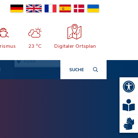
rismus
23 °C
Digitaler Ortsplan
FILTER
N
SUCHE
Alle Adressen anzeigen
Ämter & Öffentliche
Einrichtungen
Quartiersmanagement
Bauen, Wohnen & Garten
Rathaus und Einrichtungen
Bildung & Kinderbetreuung
Wichtige Adressen
Stadtarchiv
Kinderbetreuung
Branchenbuch
Offene Ganztage
Kindergärten, -krippen