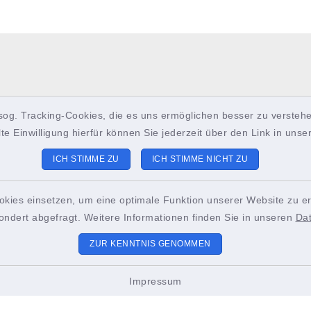
sog. Tracking-Cookies, die es uns ermöglichen besser zu verstehe
lte Einwilligung hierfür können Sie jederzeit über den Link in uns
ICH STIMME ZU
ICH STIMME NICHT ZU
okies einsetzen, um eine optimale Funktion unserer Website zu er
ondert abgefragt. Weitere Informationen finden Sie in unseren
Da
ungszeiten
Sitemap
ZUR KENNTNIS GENOMMEN
-Freitag:
Unser Brunsbüttel
Impressum
2.00 Uhr