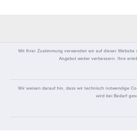
Mit Ihrer Zustimmung verwenden wir auf dieser Website 
Angebot weiter verbessern. Ihre ertei
Wir weisen darauf hin, dass wir technisch notwendige Co
wird bei Bedarf ges
Rathaus
Öffn
Koogstraße 61-63
Montag
25541 Brunsbüttel
8.30-1