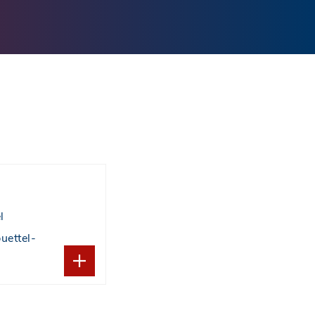
l
uettel-