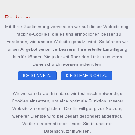
Rathaus
Mit Ihrer Zustimmung verwenden wir auf dieser Website sog.
Koogstraße 61-63
Tracking-Cookies, die es uns ermöglichen besser zu
verstehen, wie unsere Website genutzt wird. So können wir
25541 Brunsbüttel
unser Angebot weiter verbessern. Ihre erteilte Einwilligung
04852 391-0
hierfür können Sie jederzeit über den Link in unseren
Datenschutzhinweisen
widerrufen.
info@stadt-brunsbuettel.de
ICH STIMME ZU
ICH STIMME NICHT ZU
Öffnungszeiten
Wir weisen darauf hin, dass wir technisch notwendige
Cookies einsetzen, um eine optimale Funktion unserer
Montag-Freitag:
Website zu ermöglichen. Die Einwilligung zur Nutzung
8.30-12.00 Uhr
weiterer Dienste wird bei Bedarf gesondert abgefragt.
Weitere Informationen finden Sie in unseren
Zusätzlich:
Datenschutzhinweisen
.