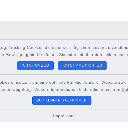
sog. Tracking-Cookies, die es uns ermöglichen besser zu verstehe
lte Einwilligung hierfür können Sie jederzeit über den Link in uns
ICH STIMME ZU
ICH STIMME NICHT ZU
okies einsetzen, um eine optimale Funktion unserer Website zu er
ondert abgefragt. Weitere Informationen finden Sie in unseren
Da
ZUR KENNTNIS GENOMMEN
ungszeiten
Sitemap
Impressum
-Freitag:
Unser Brunsbüttel