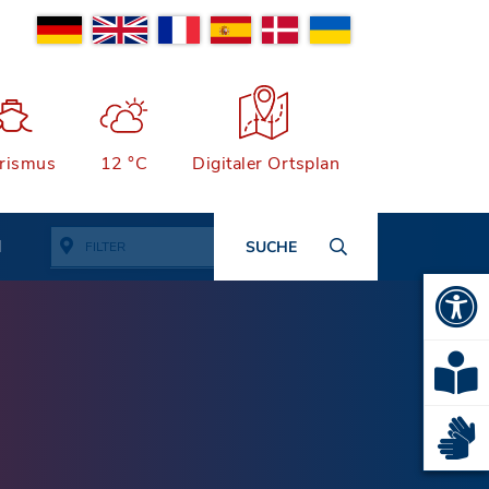
rismus
12 °C
Digitaler Ortsplan
N
SUCHE
FILTER
Alle Adressen anzeigen
Ämter & Öffentliche
Einrichtungen
Quartiersmanagement
Bauen, Wohnen & Garten
Rathaus und Einrichtungen
Bildung & Kinderbetreuung
Wichtige Adressen
Stadtarchiv
Kinderbetreuung