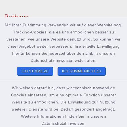
Rathaus
Mit Ihrer Zustimmung verwenden wir auf dieser Website sog.
Koogstraße 61-63
Tracking-Cookies, die es uns ermöglichen besser zu
verstehen, wie unsere Website genutzt wird. So können wir
25541 Brunsbüttel
unser Angebot weiter verbessern. Ihre erteilte Einwilligung
04852 391-0
hierfür können Sie jederzeit über den Link in unseren
Datenschutzhinweisen
widerrufen.
info@stadt-brunsbuettel.de
ICH STIMME ZU
ICH STIMME NICHT ZU
Öffnungszeiten
Wir weisen darauf hin, dass wir technisch notwendige
Cookies einsetzen, um eine optimale Funktion unserer
Montag-Freitag:
Website zu ermöglichen. Die Einwilligung zur Nutzung
8.30-12.00 Uhr
weiterer Dienste wird bei Bedarf gesondert abgefragt.
Weitere Informationen finden Sie in unseren
Zusätzlich:
Datenschutzhinweisen
.