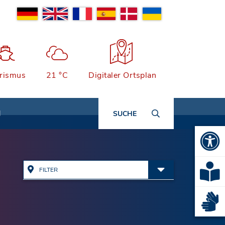
rismus
21 °C
Digitaler Ortsplan
N
SUCHE
FILTER
Alle Adressen anzeigen
Ämter & Öffentliche
Einrichtungen