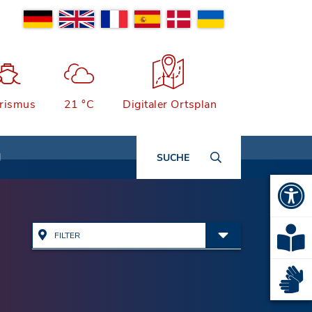
rismus
21 °C
Digitaler Ortsplan
N
SUCHE
FILTER
Alle Adressen anzeigen
Ämter & Öffentliche
Einrichtungen