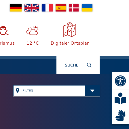
rismus
12 °C
Digitaler Ortsplan
N
SUCHE
FILTER
Alle Adressen anzeigen
Ämter & Öffentliche
Einrichtungen