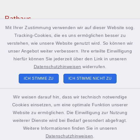
Rathaus
Mit Ihrer Zustimmung verwenden wir auf dieser Website sog.
Koogstraße 61-63
Tracking-Cookies, die es uns ermöglichen besser zu
verstehen, wie unsere Website genutzt wird. So können wir
25541 Brunsbüttel
unser Angebot weiter verbessern. Ihre erteilte Einwilligung
04852 391-0
hierfür können Sie jederzeit über den Link in unseren
Datenschutzhinweisen
widerrufen.
info@stadt-brunsbuettel.de
ICH STIMME ZU
ICH STIMME NICHT ZU
Öffnungszeiten
Wir weisen darauf hin, dass wir technisch notwendige
Cookies einsetzen, um eine optimale Funktion unserer
Montag-Freitag:
Website zu ermöglichen. Die Einwilligung zur Nutzung
8.30-12.00 Uhr
weiterer Dienste wird bei Bedarf gesondert abgefragt.
Weitere Informationen finden Sie in unseren
Zusätzlich:
Datenschutzhinweisen
.