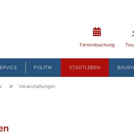
Terminbuchung
Tou
ERVICE
POLITIK
STADTLEBEN
BAUE
Veranstaltungen
ur
en