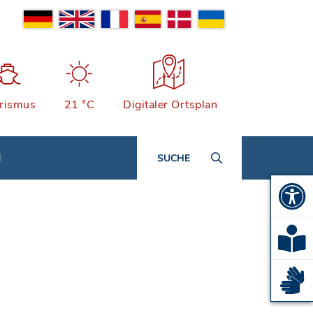
rismus
21 °C
Digitaler Ortsplan
N
SUCHE